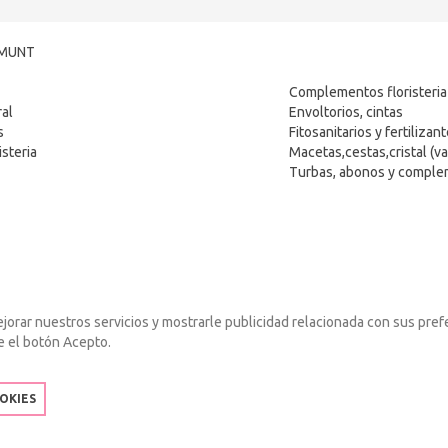
LMUNT
Complementos floristeria
ral
Envoltorios, cintas
s
Fitosanitarios y fertilizan
steria
Macetas,cestas,cristal (va
Turbas, abonos y compl
ejorar nuestros servicios y mostrarle publicidad relacionada con sus pref
e el botón Acepto.
OKIES