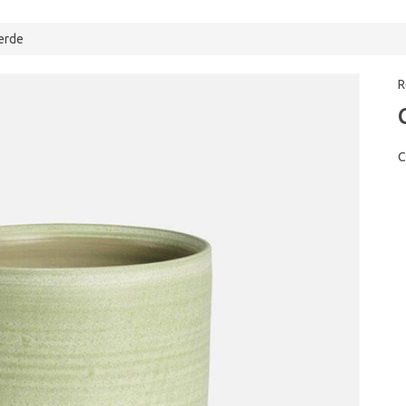
erde
R
C