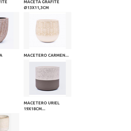
ITE
MACETA GRAFITE
Ø13X11,3CM
A
MACETERO CARMEN...
MACETERO URIEL
19X18CM...