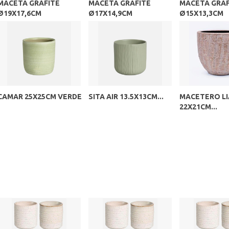
MACETA GRAFITE
MACETA GRAFITE
MACETA GRAF
Ø19X17,6CM
Ø17X14,9CM
Ø15X13,3CM
CAMAR 25X25CM VERDE
SITA AIR 13.5X13CM...
MACETERO LI
22X21CM...