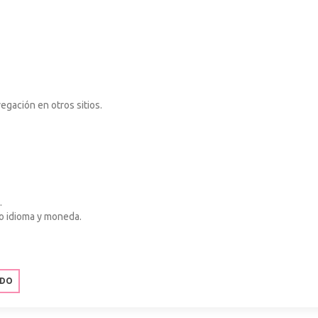
gación en otros sitios.
.
mo idioma y moneda.
ODO