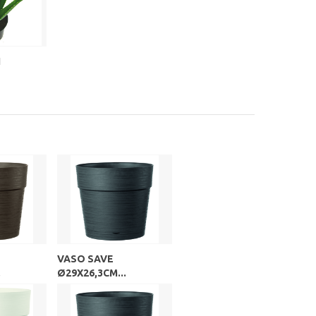
1
VASO SAVE
.
Ø29X26,3CM...