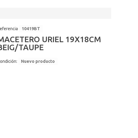
eferencia
10419BT
MACETERO URIEL 19X18CM
BEIG/TAUPE
ondición:
Nuevo producto