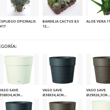
ESPLIEGO OFICINALIS
BANDEJA CACTUS 8.5
ALOE VERA 1
M17
12...
EGORÍA:
VASO SAVE
VASO SAVE
VASO SAVE
Ø38X34,4CM...
Ø38X34,4CM...
Ø29X26,3CM..