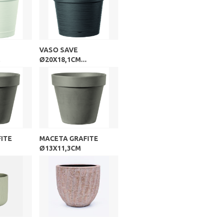
VASO SAVE
.
Ø20X18,1CM...
ITE
MACETA GRAFITE
Ø13X11,3CM