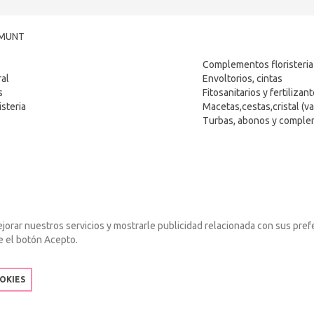
LMUNT
Complementos floristeria
ral
Envoltorios, cintas
s
Fitosanitarios y fertilizan
steria
Macetas,cestas,cristal (va
Turbas, abonos y compl
ejorar nuestros servicios y mostrarle publicidad relacionada con sus pref
e el botón Acepto.
OKIES