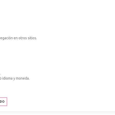
gación en otros sitios.
.
mo idioma y moneda.
ODO