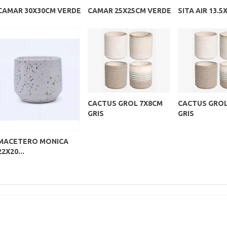
CAMAR 30X30CM VERDE
CAMAR 25X25CM VERDE
SITA AIR 13.5
CACTUS GROL 7X8CM
CACTUS GROL
GRIS
GRIS
MACETERO MONICA
22X20...