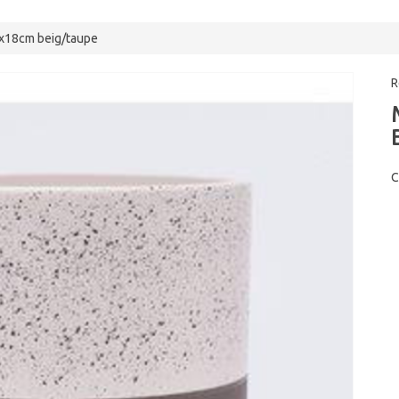
9x18cm beig/taupe
R
C