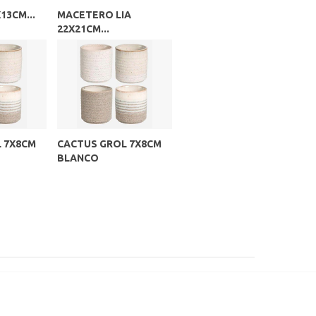
X13CM...
MACETERO LIA
22X21CM...
 7X8CM
CACTUS GROL 7X8CM
BLANCO