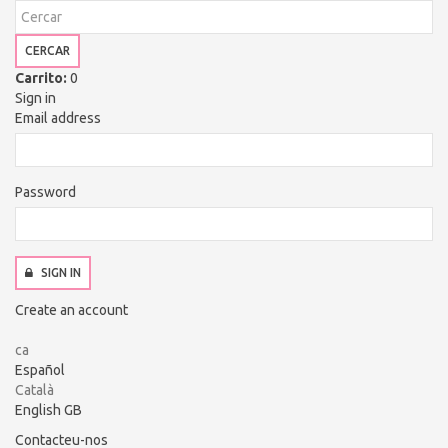
CERCAR
Carrito:
0
Sign in
Email address
Password
SIGN IN
Create an account
ca
Español
Català
English GB
Contacteu-nos