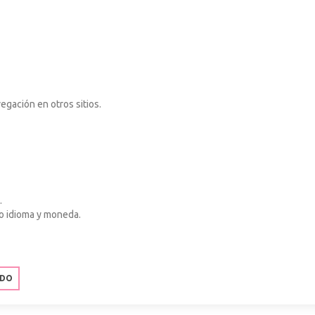
gación en otros sitios.
.
mo idioma y moneda.
ODO