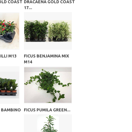
OLD COAST
DRACAENA GOLD COAST
17...
LLI M13
FICUS BENJAMINA MIX
M14
A BAMBINO
FICUS PUMILA GREEN...