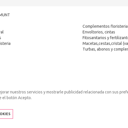
LMUNT
Complementos floristeria
ral
Envoltorios, cintas
s
Fitosanitarios y fertilizan
steria
Macetas,cestas,cristal (va
Turbas, abonos y compl
ejorar nuestros servicios y mostrarle publicidad relacionada con sus pref
e el botón Acepto.
OKIES