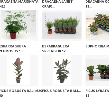
DRACAENA MARGINATA
DRACAENA JANET
DRACAENA G
M25...
CRAIG...
12...
ESPARRAGUERA
ESPARRAGUERA
EUPHORBIA MI
PLUMOSUS 13
SPRENGERI 12
FICUS ROBUSTA BALI M20
FICUS ROBUSTA BALI...
FICUS LYRAT
60
12