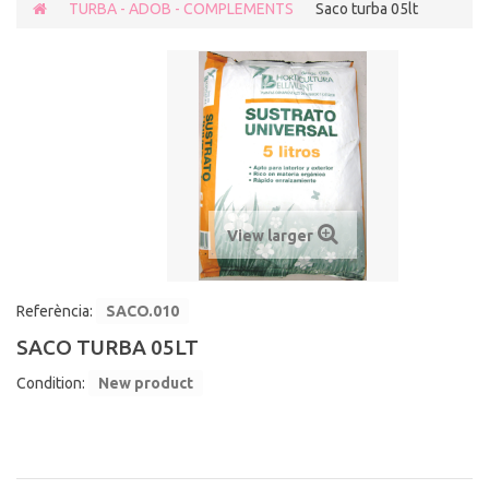
TURBA - ADOB - COMPLEMENTS
Saco turba 05lt
View larger
Referència:
SACO.010
SACO TURBA 05LT
Condition:
New product