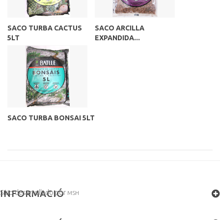
SACO TURBA CACTUS
SACO ARCILLA
5LT
EXPANDIDA...
SACO TURBA BONSAI 5LT
INFORMACIÓ
Sitio desarrollado por
MSH